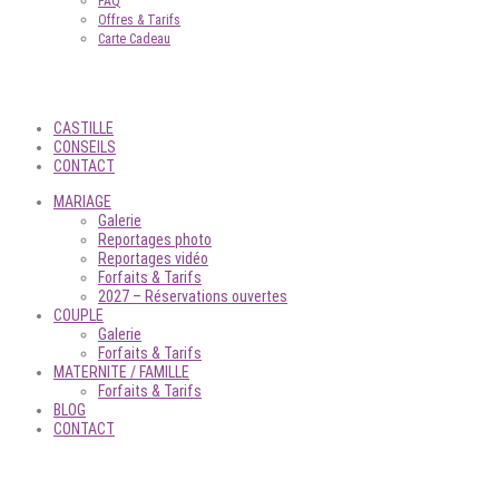
FAQ
Offres & Tarifs
Carte Cadeau
CASTILLE
CONSEILS
CONTACT
MARIAGE
Galerie
Reportages photo
Reportages vidéo
Forfaits & Tarifs
2027 – Réservations ouvertes
COUPLE
Galerie
Forfaits & Tarifs
MATERNITE / FAMILLE
Forfaits & Tarifs
BLOG
CONTACT