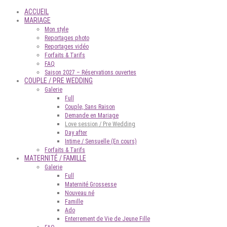
ACCUEIL
MARIAGE
Mon style
Reportages photo
Reportages vidéo
Forfaits & Tarifs
FAQ
Saison 2027 – Réservations ouvertes
COUPLE / PRE WEDDING
Galerie
Full
Couple, Sans Raison
Demande en Mariage
Love session / Pre Wedding
Day after
Intime / Sensuelle (En cours)
Forfaits & Tarifs
MATERNITÉ / FAMILLE
Galerie
Full
Maternité Grossesse
Nouveau né
Famille
Ado
Enterrement de Vie de Jeune Fille