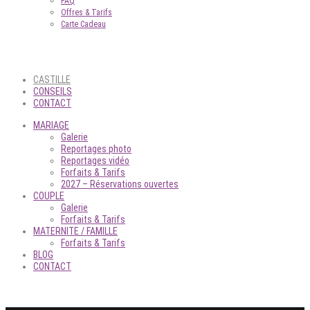
FAQ
Offres & Tarifs
Carte Cadeau
CASTILLE
CONSEILS
CONTACT
MARIAGE
Galerie
Reportages photo
Reportages vidéo
Forfaits & Tarifs
2027 – Réservations ouvertes
COUPLE
Galerie
Forfaits & Tarifs
MATERNITE / FAMILLE
Forfaits & Tarifs
BLOG
CONTACT