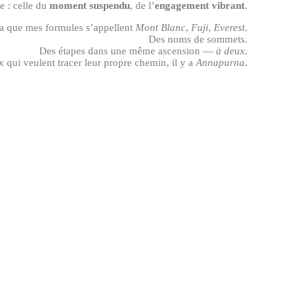
e : celle du
moment suspendu
, de l’
engagement vibrant
.
ça que mes formules s’appellent
Mont Blanc
,
Fuji
,
Everest
.
Des noms de sommets.
Des étapes dans une même ascension —
à deux
.
x qui veulent tracer leur propre chemin, il y a
Annapurna
.