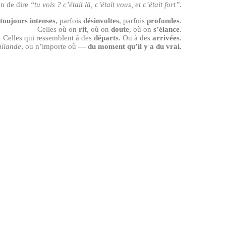
n de dire
“tu vois ? c’était là, c’était vous, et c’était fort”.
toujours intenses
, parfois
désinvoltes
, parfois
profondes
.
Celles où on
rit
, où on
doute
, où on
s’élance
.
Celles qui ressemblent à des
départs
. Ou à des
arrivées
.
aïlande
, ou n’importe où —
du moment qu’il y a du vrai.