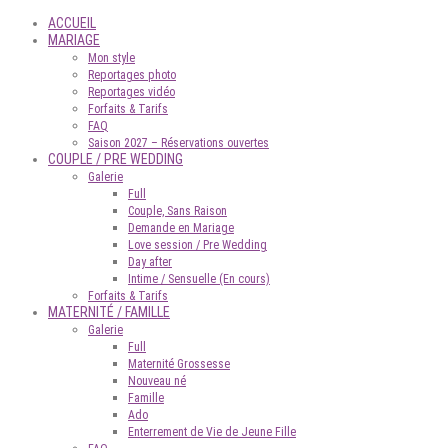
ACCUEIL
MARIAGE
Mon style
Reportages photo
Reportages vidéo
Forfaits & Tarifs
FAQ
Saison 2027 – Réservations ouvertes
COUPLE / PRE WEDDING
Galerie
Full
Couple, Sans Raison
Demande en Mariage
Love session / Pre Wedding
Day after
Intime / Sensuelle (En cours)
Forfaits & Tarifs
MATERNITÉ / FAMILLE
Galerie
Full
Maternité Grossesse
Nouveau né
Famille
Ado
Enterrement de Vie de Jeune Fille