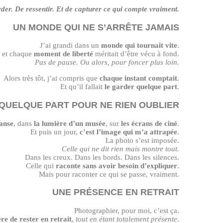
rder. De ressentir. Et de capturer ce qui compte vraiment.
UN MONDE QUI NE S’ARRÊTE JAMAIS
J’ai grandi dans un
monde qui tournait vite
.
, et chaque
moment de liberté
méritait d’être vécu à fond.
Pas de pause. Ou alors, pour foncer plus loin.
Alors très tôt, j’ai compris que
chaque instant comptait
.
Et qu’il fallait
le garder quelque part
.
QUELQUE PART POUR NE RIEN OUBLIER
danse
, dans
la lumière d’un musée
, sur
les écrans de ciné
.
Et puis un jour,
c’est l’image qui m’a attrapée
.
La photo s’est imposée.
Celle qui ne dit rien mais montre tout.
Dans les creux. Dans les bords. Dans les silences.
Celle qui
raconte sans avoir besoin d’expliquer
.
Mais pour raconter ce qui se passe, vraiment.
UNE PRÉSENCE EN RETRAIT
Photographier, pour moi, c’est ça.
e de rester en retrait
,
tout en étant totalement présente
.