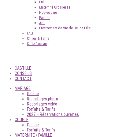
Full
Maternité Grossesse
Nouveau né
Famille
Ado
Enterrement de Vie de Jeune Fille
FAQ
Offres & Tarifs
Carte Cadeau
CASTILLE
CONSEILS
CONTACT
MARIAGE
Galerie
Reportages photo
Reportages vidéo
Forfaits & Tarifs
2027 – Réservations ouvertes
COUPLE
Galerie
Forfaits & Tarifs
MATERNITE / FAMILLE