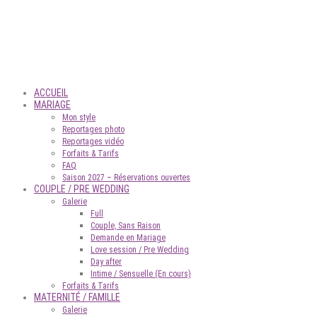
ACCUEIL
MARIAGE
Mon style
Reportages photo
Reportages vidéo
Forfaits & Tarifs
FAQ
Saison 2027 – Réservations ouvertes
COUPLE / PRE WEDDING
Galerie
Full
Couple, Sans Raison
Demande en Mariage
Love session / Pre Wedding
Day after
Intime / Sensuelle (En cours)
Forfaits & Tarifs
MATERNITÉ / FAMILLE
Galerie