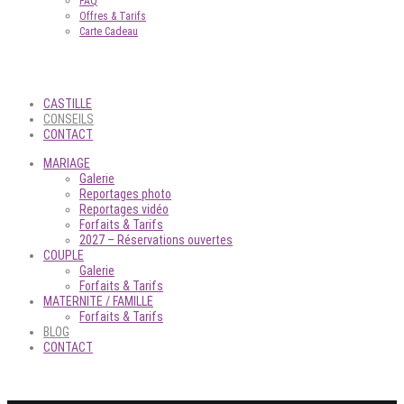
FAQ
Offres & Tarifs
Carte Cadeau
CASTILLE
CONSEILS
CONTACT
MARIAGE
Galerie
Reportages photo
Reportages vidéo
Forfaits & Tarifs
2027 – Réservations ouvertes
COUPLE
Galerie
Forfaits & Tarifs
MATERNITE / FAMILLE
Forfaits & Tarifs
BLOG
CONTACT