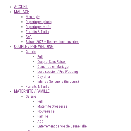
ACCUEIL
MARIAGE
Mon style
Reportages photo
Reportages vidéo
Forfaits & Tarifs
FAQ
Saison 2027 – Réservations ouvertes
COUPLE / PRE WEDDING
Galerie
Full
Couple, Sans Raison
Demande en Mariage
Love session / Pre Wedding
Day after
Intime / Sensuelle (En cours)
Forfaits & Tarifs
MATERNITÉ / FAMILLE
Galerie
Full
Maternité Grossesse
Nouveau né
Famille
Ado
Enterrement de Vie de Jeune Fille