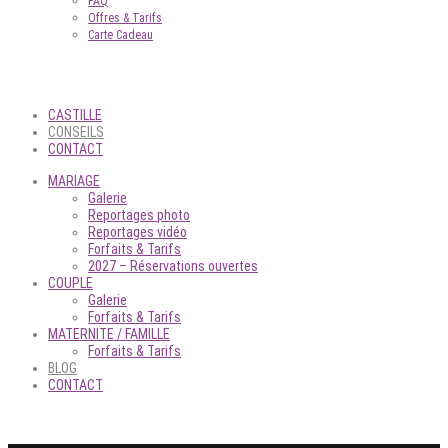
FAQ
Offres & Tarifs
Carte Cadeau
CASTILLE
CONSEILS
CONTACT
MARIAGE
Galerie
Reportages photo
Reportages vidéo
Forfaits & Tarifs
2027 – Réservations ouvertes
COUPLE
Galerie
Forfaits & Tarifs
MATERNITE / FAMILLE
Forfaits & Tarifs
BLOG
CONTACT