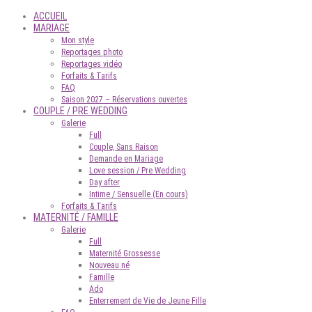
ACCUEIL
MARIAGE
Mon style
Reportages photo
Reportages vidéo
Forfaits & Tarifs
FAQ
Saison 2027 – Réservations ouvertes
COUPLE / PRE WEDDING
Galerie
Full
Couple, Sans Raison
Demande en Mariage
Love session / Pre Wedding
Day after
Intime / Sensuelle (En cours)
Forfaits & Tarifs
MATERNITÉ / FAMILLE
Galerie
Full
Maternité Grossesse
Nouveau né
Famille
Ado
Enterrement de Vie de Jeune Fille