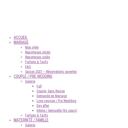
ACCUEIL
MARIAGE
Mon style
Reportages photo
Reportages vidéo
Forfaits & Tarifs
FAQ
Saison 2027 – Réservations ouvertes
COUPLE / PRE WEDDING
Galerie
Full
Couple, Sans Raison
Demande en Mariage
Love session / Pre Wedding
Day after
Intime / Sensuelle (En cours)
Forfaits & Tarifs
MATERNITÉ / FAMILLE
Galerie