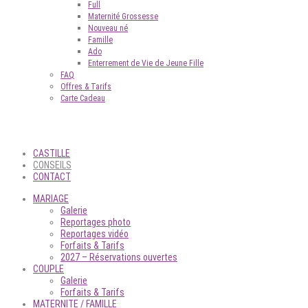
Full
Maternité Grossesse
Nouveau né
Famille
Ado
Enterrement de Vie de Jeune Fille
FAQ
Offres & Tarifs
Carte Cadeau
CASTILLE
CONSEILS
CONTACT
MARIAGE
Galerie
Reportages photo
Reportages vidéo
Forfaits & Tarifs
2027 – Réservations ouvertes
COUPLE
Galerie
Forfaits & Tarifs
MATERNITE / FAMILLE