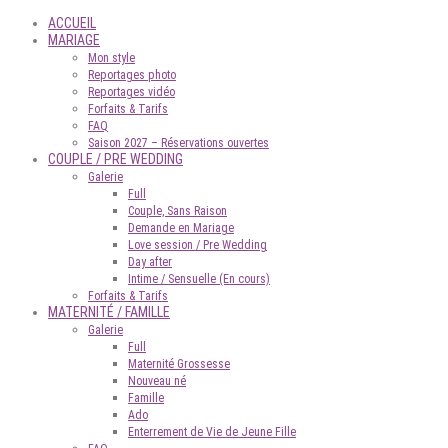
ACCUEIL
MARIAGE
Mon style
Reportages photo
Reportages vidéo
Forfaits & Tarifs
FAQ
Saison 2027 – Réservations ouvertes
COUPLE / PRE WEDDING
Galerie
Full
Couple, Sans Raison
Demande en Mariage
Love session / Pre Wedding
Day after
Intime / Sensuelle (En cours)
Forfaits & Tarifs
MATERNITÉ / FAMILLE
Galerie
Full
Maternité Grossesse
Nouveau né
Famille
Ado
Enterrement de Vie de Jeune Fille