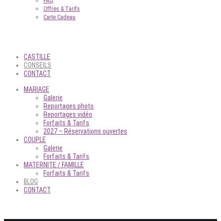
FAQ
Offres & Tarifs
Carte Cadeau
CASTILLE
CONSEILS
CONTACT
MARIAGE
Galerie
Reportages photo
Reportages vidéo
Forfaits & Tarifs
2027 – Réservations ouvertes
COUPLE
Galerie
Forfaits & Tarifs
MATERNITE / FAMILLE
Forfaits & Tarifs
BLOG
CONTACT