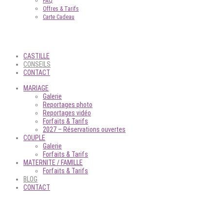
FAQ
Offres & Tarifs
Carte Cadeau
CASTILLE
CONSEILS
CONTACT
MARIAGE
Galerie
Reportages photo
Reportages vidéo
Forfaits & Tarifs
2027 – Réservations ouvertes
COUPLE
Galerie
Forfaits & Tarifs
MATERNITE / FAMILLE
Forfaits & Tarifs
BLOG
CONTACT