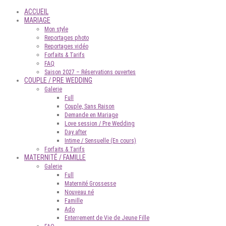
ACCUEIL
MARIAGE
Mon style
Reportages photo
Reportages vidéo
Forfaits & Tarifs
FAQ
Saison 2027 – Réservations ouvertes
COUPLE / PRE WEDDING
Galerie
Full
Couple, Sans Raison
Demande en Mariage
Love session / Pre Wedding
Day after
Intime / Sensuelle (En cours)
Forfaits & Tarifs
MATERNITÉ / FAMILLE
Galerie
Full
Maternité Grossesse
Nouveau né
Famille
Ado
Enterrement de Vie de Jeune Fille