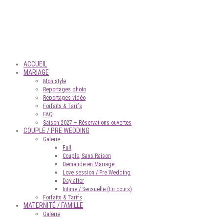
ACCUEIL
MARIAGE
Mon style
Reportages photo
Reportages vidéo
Forfaits & Tarifs
FAQ
Saison 2027 – Réservations ouvertes
COUPLE / PRE WEDDING
Galerie
Full
Couple, Sans Raison
Demande en Mariage
Love session / Pre Wedding
Day after
Intime / Sensuelle (En cours)
Forfaits & Tarifs
MATERNITÉ / FAMILLE
Galerie