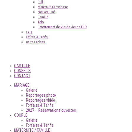
Full
Maternité Grossesse
Nouveau né
Famille
Ado
Enterrement de Vie de Jeune Fille
FAQ
Offres & Tarifs
Carte Cadeau
CASTILLE
CONSEILS
CONTACT
MARIAGE
Galerie
Reportages photo
Reportages vidéo
Forfaits & Tarifs
2027 – Réservations ouvertes
COUPLE
Galerie
Forfaits & Tarifs
MATERNITE / FAMILLE