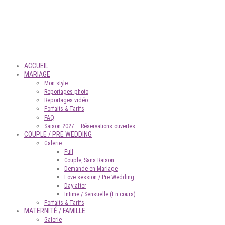
ACCUEIL
MARIAGE
Mon style
Reportages photo
Reportages vidéo
Forfaits & Tarifs
FAQ
Saison 2027 – Réservations ouvertes
COUPLE / PRE WEDDING
Galerie
Full
Couple, Sans Raison
Demande en Mariage
Love session / Pre Wedding
Day after
Intime / Sensuelle (En cours)
Forfaits & Tarifs
MATERNITÉ / FAMILLE
Galerie