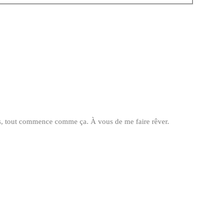
fois, tout commence comme ça. À vous de me faire rêver.
eil photo et avec leur photographe, de créer des souvenirs en couple