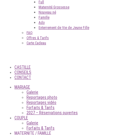
Full
Maternité Grossesse
Nouveau né
Famille
Ado
Enterrement de Vie de Jeune Fille
FAQ
Offres & Tarifs
Carte Cadeau
CASTILLE
CONSEILS
CONTACT
MARIAGE
Galerie
Reportages photo
Reportages vidéo
Forfaits & Tarifs
2027 – Réservations ouvertes
COUPLE
Galerie
Forfaits & Tarifs
MATERNITE / FAMILLE