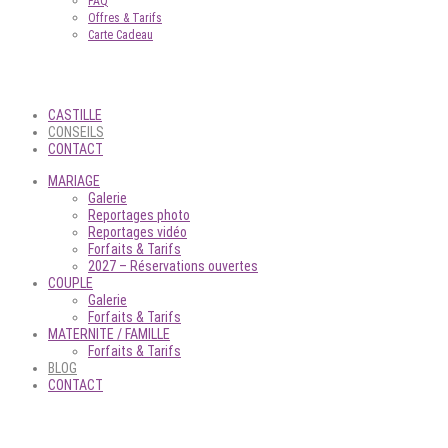
FAQ
Offres & Tarifs
Carte Cadeau
CASTILLE
CONSEILS
CONTACT
MARIAGE
Galerie
Reportages photo
Reportages vidéo
Forfaits & Tarifs
2027 – Réservations ouvertes
COUPLE
Galerie
Forfaits & Tarifs
MATERNITE / FAMILLE
Forfaits & Tarifs
BLOG
CONTACT