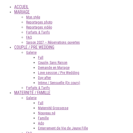
ACCUEIL
MARIAGE
Mon style
Reportages photo
Reportages vidéo
Forfaits & Tarifs
FAQ
Saison 2027 – Réservations ouvertes
COUPLE / PRE WEDDING
Galerie
Full
Couple, Sans Raison
Demande en Mariage
Love session / Pre Wedding
Day after
Intime / Sensuelle (En cours)
Forfaits & Tarifs
MATERNITÉ / FAMILLE
Galerie
Full
Maternité Grossesse
Nouveau né
Famille
Ado
Enterrement de Vie de Jeune Fille